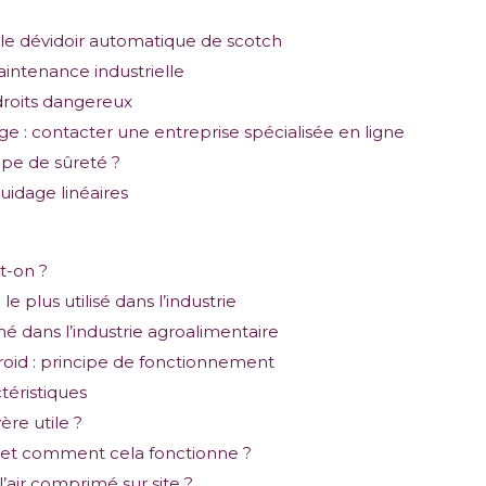
 le dévidoir automatique de scotch
intenance industrielle
droits dangereux
e : contacter une entreprise spécialisée en ligne
e de sûreté ?
guidage linéaires
-t-on ?
e plus utilisé dans l’industrie
é dans l’industrie agroalimentaire
roid : principe de fonctionnement
téristiques
ère utile ?
r et comment cela fonctionne ?
air comprimé sur site ?