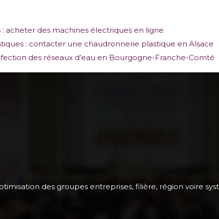
 : acheter des machines électriques en ligne
tiques : contacter une chaudronnerie plastique en Alsace
sinfection des réseaux d’eau en Bourgogne-Franche-Comté
timisation des groupes entreprises, filière, région voire sys