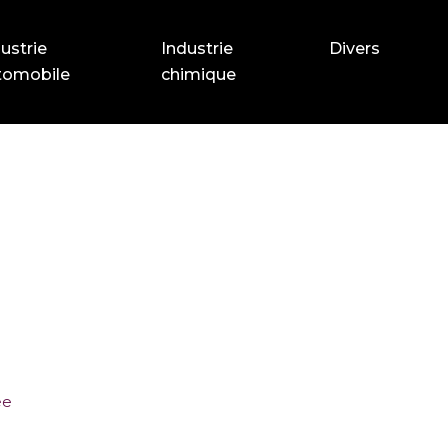
ustrie
Industrie
Divers
tomobile
chimique
ée