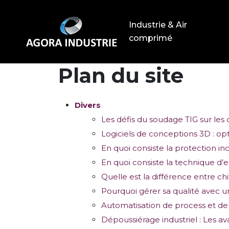
Industrie & Air
comprimé
Plan du site
Divers
Les défis du soudage TIG sur les 
Logiciels de conceptions 3D : op
En quoi consiste la protection in
En quoi consiste la technique d
Quelle est la différence entre ch
Pourquoi gérer sa qualité avec un
Automatisation de process et de 
Dépoussiérage industriel : Les a