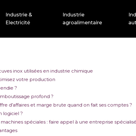
Industrie &
Industrie
Ind
Electricité
agroalimentaire
au
cuves inox utilisées en industrie chimique
timisez votre production
cendie ?
’emboutissage profond ?
iffre d’affaires et marge brute quand on fait ses comptes ?
 logiciel ?
machines spéciales : faire appel à une entreprise spécialis
vantages